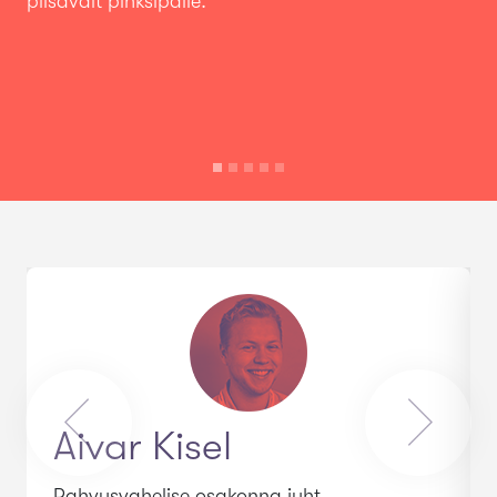
piisavalt pinksipalle.
Aivar Kisel
Rahvusvahelise osakonna juht