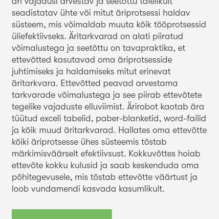
äri vajadusi arvestav ja seetõttu täielikult
seadistatav ühte või mitut äriprotsessi haldav
süsteem, mis võimaldab muuta kõik tööprotsessid
üliefektiivseks. Äritarkvarad on alati piiratud
võimalustega ja seetõttu on tavapraktika, et
ettevõtted kasutavad oma äriprotsesside
juhtimiseks ja haldamiseks mitut erinevat
äritarkvara. Ettevõtted peavad arvestama
tarkvarade võimalustega ja see piirab ettevõtete
tegelike vajaduste elluviimist. Ärirobot kaotab ära
tüütud exceli tabelid, paber-blanketid, word-failid
ja kõik muud äritarkvarad. Hallates oma ettevõtte
kõiki äriprotsesse ühes süsteemis tõstab
märkimisväärselt efektiivsust. Kokkuvõttes hoiab
ettevõte kokku kulusid ja saab keskenduda oma
põhitegevusele, mis tõstab ettevõtte väärtust ja
loob vundamendi kasvada kasumlikult.