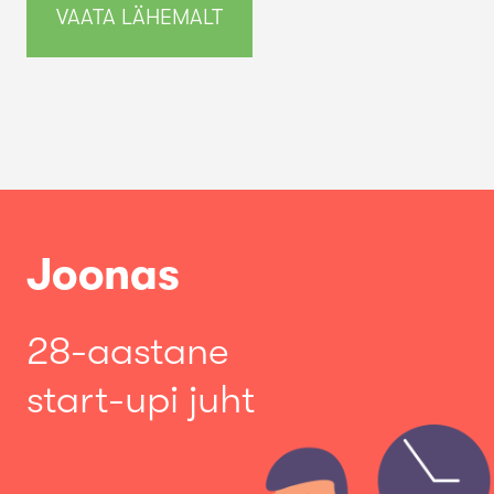
VAATA LÄHEMALT
Joonas
28-aastane
start-upi juht